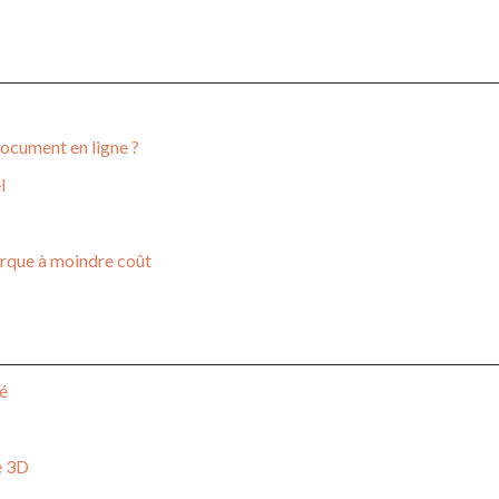
document en ligne ?
l
arque à moindre coût
sé
e 3D